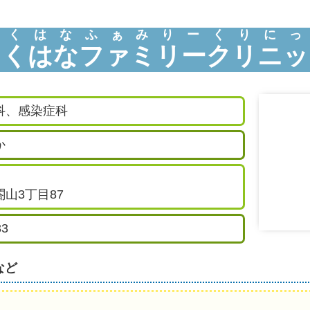
さくはなふぁみりーくりにっ
さくはなファミリークリニッ
科、感染症科
か
山3丁目87
33
など