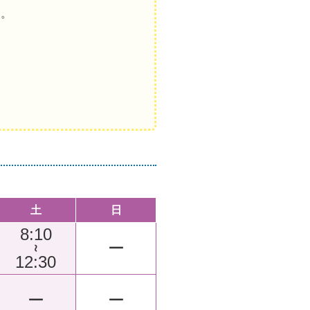
す。
土
日
8:10
ー
～
12:30
ー
ー