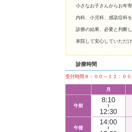
小さなお子さんからお年
内科、小児科、感染症科
診療の結果、必要と判断
来院して安心していただ
診療時間
受付時間８：００～１２：００
月
8:10
午前
～
12:30
14:00
午後
～