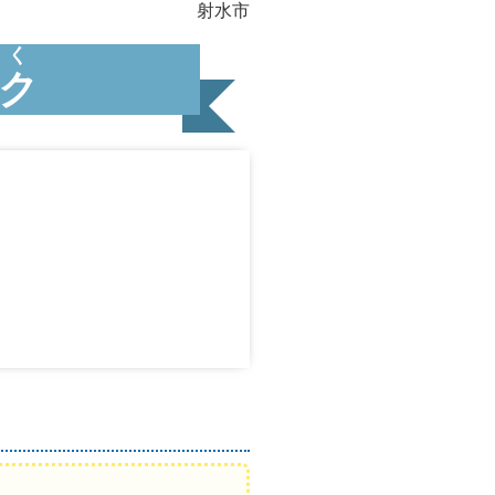
射水市
く
ク