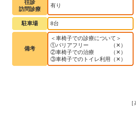
往診
有り
訪問診療
駐車場
8台
＜車椅子での診療について＞
①バリアフリー （✕）
備考
②車椅子での治療 （✕）
③車椅子でのトイレ利用（✕）
[