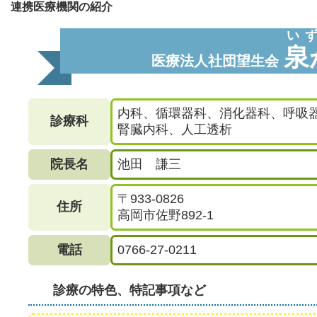
連携医療機関の紹介
い
泉
医療法人社団望生会
内科、循環器科、消化器科、呼吸
診療科
腎臓内科、人工透析
院長名
池田 謙三
〒933-0826
住所
高岡市佐野892-1
電話
0766-27-0211
診療の特色、特記事項など