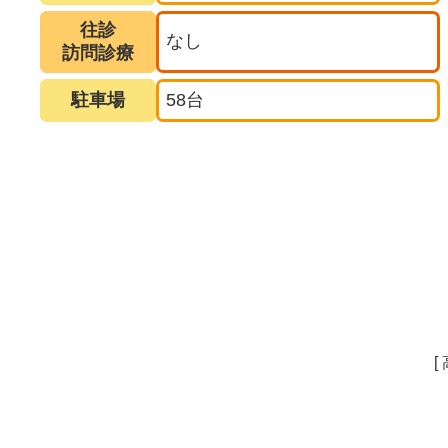
往診
なし
訪問診療
駐車場
58台
[