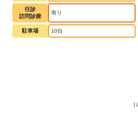
往診
有り
訪問診療
駐車場
10台
[