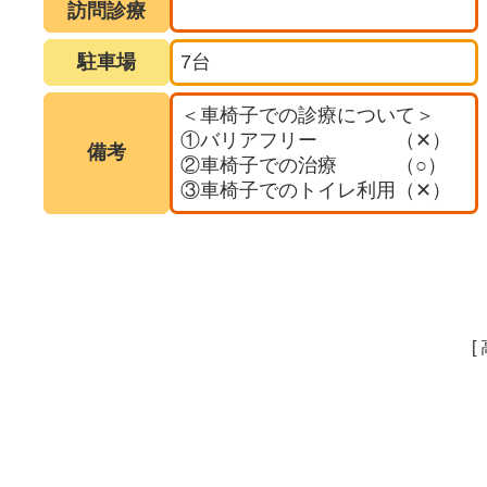
訪問診療
駐車場
7台
＜車椅子での診療について＞
①バリアフリー （✕）
備考
②車椅子での治療 （○）
③車椅子でのトイレ利用（✕）
[