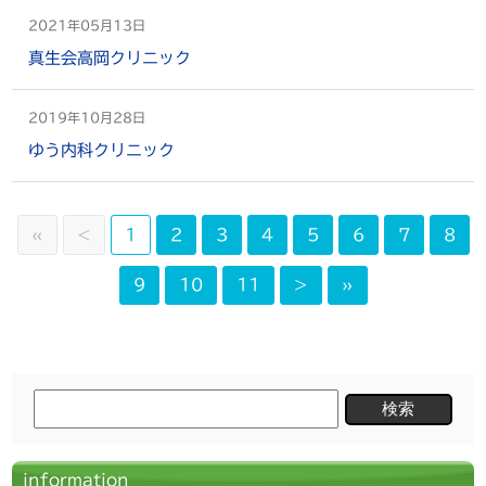
2021年05月13日
真生会高岡クリニック
2019年10月28日
ゆう内科クリニック
«
<
1
2
3
4
5
6
7
8
9
10
11
>
»
検
索:
information