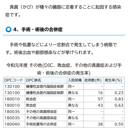
真菌（かび）が種々の臓器に定着することに起因する感染
症です。
4．手術・術後の合併症
手術や処置などにより一定割合で発生してしまう病態で
す。術後出血や創部感染などが挙げられます。
令和元年度 その他(DIC、敗血症、その他の真菌症および手
術・術後の合併症の発生率)
DPCコード
DPC病名
入院契機
症例数(件)
発生率(%)
130100
播種性血管内凝固症候群
同一
–
–
130100
播種性血管内凝固症候群
異なる
16
0.23
180010
敗血症
同一
57
0.83
180010
敗血症
異なる
43
0.63
180035
その他の真菌感染症
同一
–
–
180035
その他の真菌感染症
異なる
–
–
180040
手術処置等の合併症
同一
38
0.55