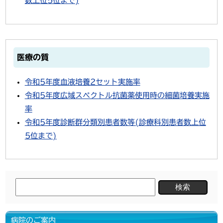
数上位5位まで)
医療の質
令和5年度血液培養2セット実施率
令和5年度広域スペクトル抗菌薬使用時の細菌培養実施
率
令和5年度診断群分類別患者数等(診療科別患者数上位
5位まで)
検
索:
病院のご案内