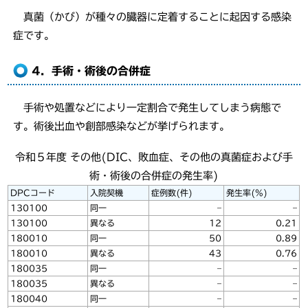
真菌（かび）が種々の臓器に定着することに起因する感染
症です。
4．手術・術後の合併症
手術や処置などにより一定割合で発生してしまう病態で
す。術後出血や創部感染などが挙げられます。
令和５年度 その他(DIC、敗血症、その他の真菌症および手
術・術後の合併症の発生率)
DPCコード
入院契機
症例数(件)
発生率(%)
130100
同一
–
–
130100
異なる
12
0.21
180010
同一
50
0.89
180010
異なる
43
0.76
180035
同一
–
–
180035
異なる
–
–
180040
同一
–
–