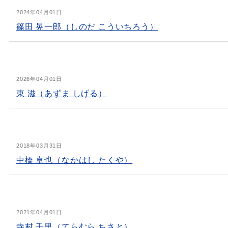
2024年04月01日
篠田 晃一郎（しのだ こういちろう）
2026年04月01日
東 滋（あずま しげる）
2018年03月31日
中橋 卓也（なかはし たくや）
2021年04月01日
寺村 千里（てらむら ちさと）