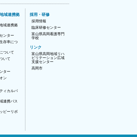
地域連携拠
採用・研修
採用情報
地域連携拠
臨床研修センター
富山県高岡看護専門
センター
学校
生存率につ
リンク
について
富山県高岡地域リハ
ビリテーション広域
ついて
支援センター
高岡市
ンター
オン
ティカルパ
域連携パス
ッピーリボ