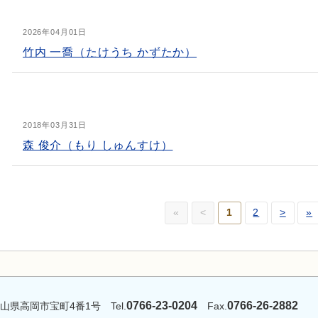
2026年04月01日
竹内 一喬（たけうち かずたか）
2018年03月31日
森 俊介（もり しゅんすけ）
«
<
1
2
>
»
0766-23-0204
0766-26-2882
富山県高岡市宝町4番1号 Tel.
Fax.