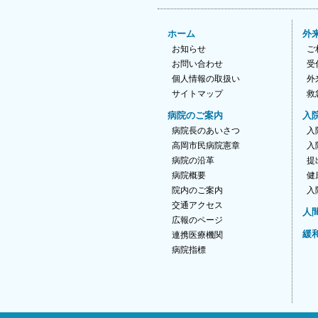
ホーム
外
お知らせ
ご
お問い合わせ
受
個人情報の取扱い
外
サイトマップ
救
病院のご案内
入
病院長のあいさつ
入
高岡市民病院憲章
入
病院の沿革
提
病院概要
健
院内のご案内
入
交通アクセス
人
広報のページ
緩
連携医療機関
病院指標