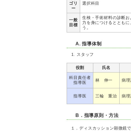
ゴリ
選択科目
ー
生検・手術材料の診断お
一般
力を身につけるとともに
目標
う。
A. 指導体制
スタッフ
役割
氏名
科目責任者
林 伸一
病理
指導医
指導医
三輪 重治
病理
B．指導原則・方法
１．ディスカッション顕微鏡