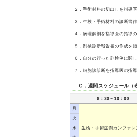
２．手術材料の切出しを指導
３．生検・手術材料の診断書
４．病理解剖を指導医の指導
５．剖検診断報告書の作成を
６．自分の行った剖検例に関
７．細胞診診断を指導医の指
C．週間スケジュール（
8：30～10：00
月
火
水
生検・手術症例カンファレ