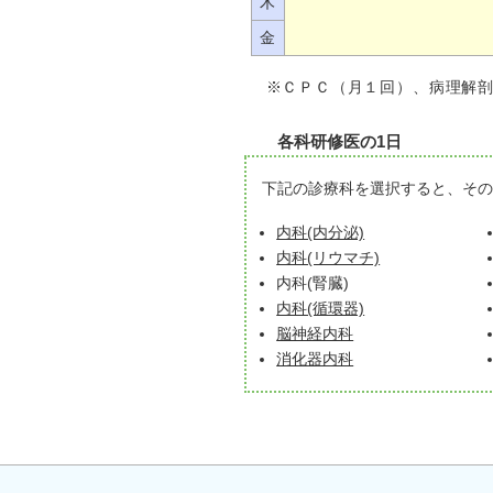
木
金
※ＣＰＣ（月１回）、病理解
各科研修医の1日
下記の診療科を選択すると、その
内科(内分泌)
内科(リウマチ)
内科(腎臓)
内科(循環器)
脳神経内科
消化器内科