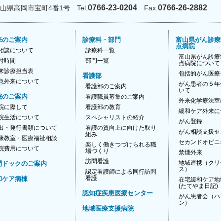
0766-23-0204
0766-26-2882
富山県高岡市宝町4番1号 Tel.
Fax.
来のご案内
診療科・部門
富山県がん診療
点病院
相談について
診療科一覧
富山県がん診療
付時間
部門一覧
点病院について
来診療担当表
包括的がん医療
看護部
急外来について
がん患者の５年
看護部のご案内
いて
院のご案内
看護職員募集のご案内
外来化学療法室
院に際して
看護部の教育
緩和ケア外来に
院生活について
スペシャリストの紹介
がん登録
出・発行書類について
看護の質向上に向けた取り
がん相談支援セ
組み
康教室・医療福祉相談
セカンドオピニ
楽しく働きつづけられる職
院費用について
場づくり
禁煙外来
訪問看護
地域連携（クリ
間ドックのご案内
ス）
認定看護師による同行訪問
看護
和ケア病棟
在宅緩和ケア地
(たてやま日記)
認知症疾患医療センター
がん患者会（ハ
ン）
地域医療支援病院