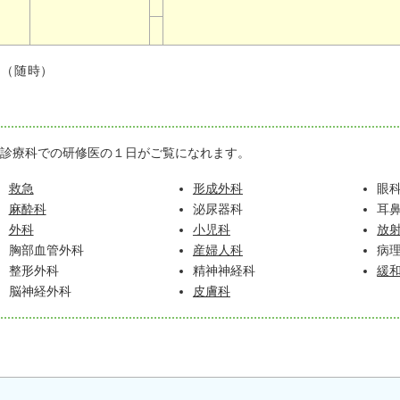
剖（随時）
診療科での研修医の１日がご覧になれます。
救急
形成外科
眼
麻酔科
泌尿器科
耳
外科
小児科
放
胸部血管外科
産婦人科
病
整形外科
精神神経科
緩
脳神経外科
皮膚科