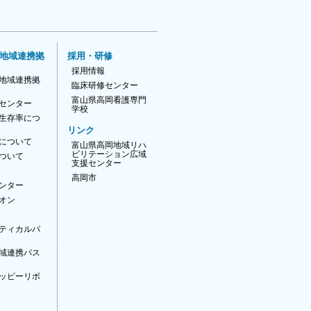
地域連携拠
採用・研修
採用情報
地域連携拠
臨床研修センター
富山県高岡看護専門
センター
学校
生存率につ
リンク
について
富山県高岡地域リハ
ビリテーション広域
ついて
支援センター
高岡市
ンター
オン
ティカルパ
域連携パス
ッピーリボ