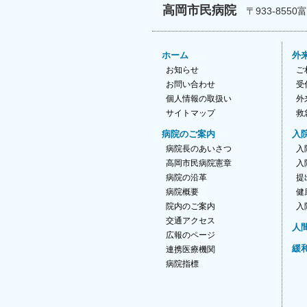
高岡市民病院
〒933-8550
ホーム
外
お知らせ
ご
お問い合わせ
受
個人情報の取扱い
外
サイトマップ
救
病院のご案内
入
病院長のあいさつ
入
高岡市民病院憲章
入
病院の沿革
提
病院概要
健
院内のご案内
入
交通アクセス
人
広報のページ
緩
連携医療機関
病院指標