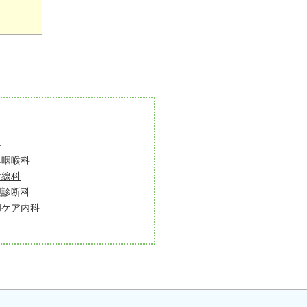
科
鼻咽喉科
射線科
理診断科
和ケア内科