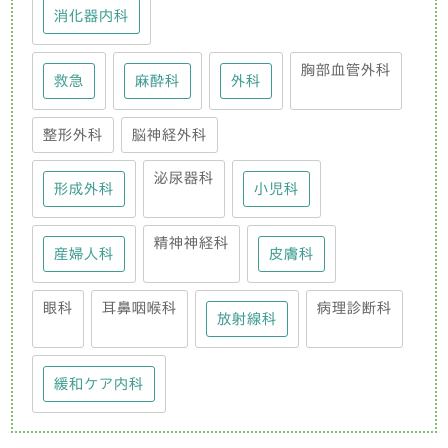
消化器内科
胸部血管外科
救急
麻酔科
外科
整形外科
脳神経外科
泌尿器科
形成外科
小児科
精神神経科
産婦人科
皮膚科
眼科
耳鼻咽喉科
病理診断科
放射線科
緩和ケア内科