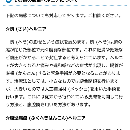
その他の腹部ヘルニアについて
下記の病態についても対応しております。ご相談ください。
☆臍 (さい)ヘルニア
臍 (へそ)の膨隆という症状を認めます。臍 (へそ)は臍の
尾が閉じた部位で元々脆弱な部位です。これに肥満や妊娠な
ど腹圧がかかることで発症すると考えられています。ヘルニ
アが大きくなると痛みや違和感などの症状が出現し、腸管が
嵌頓 (かんとん)すると緊急手術が必要となることがありま
す。治療法としては、小さなものでは縫合閉鎖を行います
が、大きいものでは人工補強材 (メッシュ)を用いた手術を
行います。これには従来から行われている皮膚を切開して行
う方法と、腹腔鏡を用いた方法があります。
☆腹壁瘢痕 (ふくへきはんこん)ヘルニア