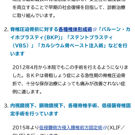
を両立することで早期の社会復帰を目指して、診断治療
に取り組んでいます。
脊椎圧迫骨折に対する
各種椎体形成術
「バルーン・カ
イホプラスティ(BKP)」「ステントプラスティ
（VBS）」「カルシウム骨ペースト注入術」などを行
います
2012年4月から本院でもこの手術を行えるようになりま
した。ＢＫＰは骨粗しょう症による急性期の脊椎圧迫骨
折で、十分な保存治療によっても痛みが改善されない症
例に適します。
内視鏡視下、顕微鏡視下、各種脊椎手術、低侵襲脊椎固
定手術を行っています
2015年より
低侵襲側方侵入腰椎前方固定術
(XLIF／