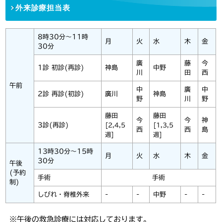
外来診療担当表
8時30分～11時
月
火
水
木
金
30分
廣
藤
今
1診 初診(再診)
神島
中野
川
田
西
午前
中
廣
中
2診 再診(初診)
廣川
神島
野
川
野
藤田
藤田
今
今
神
3診(再診)
[2,4,5
[1,3,5
西
西
島
週]
週]
13時30分～15時
月
火
水
木
金
30分
午後
(予約
手術
手術
制)
しびれ・脊椎外来
-
-
中野
-
-
※午後の救急診療には対応しております。