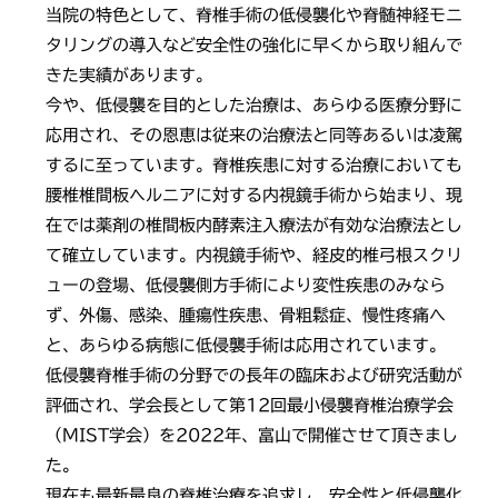
当院の特色として、脊椎手術の低侵襲化や脊髄神経モニ
タリングの導入など安全性の強化に早くから取り組んで
きた実績があります。
今や、低侵襲を目的とした治療は、あらゆる医療分野に
応用され、その恩恵は従来の治療法と同等あるいは凌駕
するに至っています。脊椎疾患に対する治療においても
腰椎椎間板ヘルニアに対する内視鏡手術から始まり、現
在では薬剤の椎間板内酵素注入療法が有効な治療法とし
て確立しています。内視鏡手術や、経皮的椎弓根スクリ
ューの登場、低侵襲側方手術により変性疾患のみなら
ず、外傷、感染、腫瘍性疾患、骨粗鬆症、慢性疼痛へ
と、あらゆる病態に低侵襲手術は応用されています。
低侵襲脊椎手術の分野での長年の臨床および研究活動が
評価され、学会長として第12回最小侵襲脊椎治療学会
（MIST学会）を2022年、富山で開催させて頂きまし
た。
現在も最新最良の脊椎治療を追求し、安全性と低侵襲化