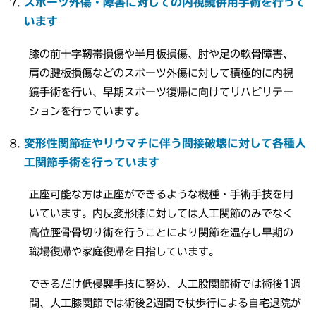
スポーツ外傷・障害に対しての内視鏡併用手術を行って
います
膝の前十字靱帯損傷や半月板損傷、肘や足の軟骨障害、
肩の腱板損傷などのスポーツ外傷に対して積極的に内視
鏡手術を行い、早期スポーツ復帰に向けてリハビリテー
ションを行っています。
変形性関節症やリウマチに伴う間接破壊に対して各種人
工関節手術を行っています
正座可能な方は正座ができるような機種・手術手技を用
いています。内反変形膝に対しては人工関節のみでなく
高位脛骨骨切り術を行うことにより関節を温存し早期の
職場復帰や家庭復帰を目指しています。
できるだけ低侵襲手技に努め、人工股関節術では術後1週
間、人工膝関節では術後2週間で杖歩行による自宅退院が